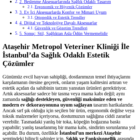
2. Beslenme Aksesuarlarında Sağlık Odaklı Tasarım
Ergonomik ve Hijyenik Çözümler
3. Ev İçi Aksesuarlarda Konfor ve Mimari Uyum
Ortopedik ve Estetik Trendler
4. Dijital ve Teknolojiye Dayalı Aksesuarlar
Güvenlik ve Gözetim Trendleri
5. Sonuç: Stil, Sağlıktan Asla Ödün Vermemelidir
Ataşehir Metropol Veteriner Kliniği İle
İstanbul’da Sağlık Odaklı Estetik
Çözümler
Günümüz evcil hayvan sahipliği, dostlarımızın temel ihtiyaçlarını
karşılamanın ötesine geçerek, onların yaşam kalitesini artıran ve
estetik açıdan da sahibinin tarzını yansıtan ürünleri gerektiriyor.
Artık aksesuarlar sadece bir tasma veya mama kabı değil; aynı
zamanda
sağlığı destekleyen, güvenliği maksimize eden ve
modern ev dekorasyonuna uyum sağlayan
tasarım harikalarıdır.
Ancak sırf şık olduğu için seçilen bir ürün, ergonomik değilse veya
toksik malzemeler içeriyorsa, dostumuzun sağlığına ciddi zararlar
verebilir. Tasmadaki yanlış bir toka, köpeğin boğazına baskı
yapabilir; yanlış tasarlanmış bir mama kabı, sindirim sorunlarına yol
açabilir. Bu durum, özellikle
İstanbul’un merkezi Ataşehir
semtindeki bilinçli sahipler için,
Şıklık ve Fonksiyonellik
arasında