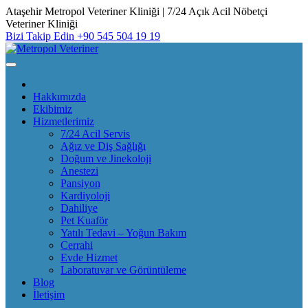
Skip
Ataşehir Metropol Veteriner Kliniği | 7/24 Açık Acil Nöbetçi
to
Veteriner Kliniği
content
Bizi Takip Edin
+90 545 504 19 19
Hakkımızda
Ekibimiz
Hizmetlerimiz
7/24 Acil Servis
Ağız ve Diş Sağlığı
Doğum ve Jinekoloji
Anestezi
Pansiyon
Kardiyoloji
Dahiliye
Pet Kuaför
Yatılı Tedavi – Yoğun Bakım
Cerrahi
Evde Hizmet
Laboratuvar ve Görüntüleme
Blog
İletişim