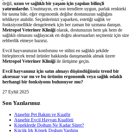
değil,
uzun ve sağlıklı bir yaşam için yapılan bilinçli
yatırımlardır.
Unutmayın, en son trendlere uygun, parlak renkteki
bir tasma bile, eğer ergonomik değilse dostunuzun sağlığını
tehlikeye atabilir. Seçimlerinizi yaparken, estetiği sağlık ve
fonksiyonellikle dengelemek için her zaman bir uzmana danışın.
Metropol Veteriner Kliniği
olarak, dostunuzun hem şık hem de
sağlıklı olmasını sağlayacak en doğru aksesuarları seçmeniz için size
rehberlik etmeye hazırız.
Evcil hayvanınızın konforunu ve stilini en sağlıklı şekilde
birleştirecek trend ürünler hakkında danışmanlık almak üzere
Metropol Veteriner Kliniği
ile iletişime geçin.
Evcil hayvanınız için satın almayı düşündüğünüz trend bir
aksesuar var mı ve bu ürünün ergonomik veya sağlık odaklı
herhangi bir fonksiyonu bulunuyor mu?
27 Eylül 2025
Son Yazılarımız
Ataşehir Pet Bakım ve Kuaför
Ataşehir Evcil Hayvan Kuaförü
Köpeklerde Doğum Ne Kadar Sürer?
Küçük Irk Köpek Doğum Yardımı