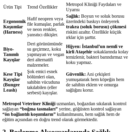
Metropol Kliniği Faydaları ve
Ürün Tipi
Trend Özellikler
Uyarısı
Sağlık:
Boyun ve soluk borusu
Hafif neopren veya
Ergonomik
üzerindeki baskıyı önleyerek
file kumaşlar, parlak
Koşumlar
trakea (soluk borusu) çökmesi
ve neon renkler,
(Harness)
riskini azaltır. Özellikle küçük
yansıtıcı dikişler.
ırklar için şarttır.
Deri görünümünde
Hijyen:
İstanbul’un nemli ve
Biyo-
su geçirmez, koku
kirli Ataşehir
sokaklarında kolay
Tanımlı
yapmayan ve vegan
temizlenir, bakteri barındırmaz ve
Kayışlar
deri alternatifi
koku yapmaz.
malzemeler.
Şok emici esnek
Kese Tipi
Güvenlik:
Ani çekişleri
bölümleri olan,
Kayışlar
yumuşatarak hem köpeğin hem
sahibin vücuduna
(Bungee
de sahibin eklem ve omurga
takılabilen (eller
Leash)
sağlığını korur.
serbest) kayışlar.
Metropol Veteriner Kliniği
uzmanları, boğazdan sıkılarak kontrol
sağlayan
“boğma tasmaları”
yerine, göğüsten kontrol sağlayan
“ön bağlantılı koşumların”
kullanılmasını, hem sağlık hem de
eğitim açısından en doğru trend olarak görmektedir.
2. Beslenme Aksesuarlarında Sağlık