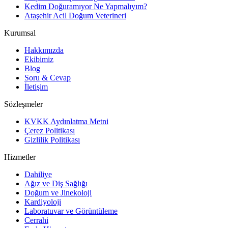
Kedim Doğuramıyor Ne Yapmalıyım?
Ataşehir Acil Doğum Veterineri
Kurumsal
Hakkımızda
Ekibimiz
Blog
Soru & Cevap
İletişim
Sözleşmeler
KVKK Aydınlatma Metni
Çerez Politikası
Gizlilik Politikası
Hizmetler
Dahiliye
Ağız ve Diş Sağlığı
Doğum ve Jinekoloji
Kardiyoloji
Laboratuvar ve Görüntüleme
Cerrahi