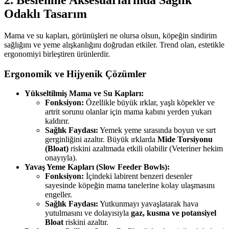
Odaklı Tasarım
Mama ve su kapları, görünüşleri ne olursa olsun, köpeğin sindirim
sağlığını ve yeme alışkanlığını doğrudan etkiler. Trend olan, estetikle
ergonomiyi birleştiren ürünlerdir.
Ergonomik ve Hijyenik Çözümler
Yükseltilmiş Mama ve Su Kapları:
Fonksiyon:
Özellikle büyük ırklar, yaşlı köpekler ve
artrit sorunu olanlar için mama kabını yerden yukarı
kaldırır.
Sağlık Faydası:
Yemek yeme sırasında boyun ve sırt
gerginliğini azaltır. Büyük ırklarda
Mide Torsiyonu
(Bloat)
riskini azaltmada etkili olabilir (Veteriner hekim
onayıyla).
Yavaş Yeme Kapları (Slow Feeder Bowls):
Fonksiyon:
İçindeki labirent benzeri desenler
sayesinde köpeğin mama tanelerine kolay ulaşmasını
engeller.
Sağlık Faydası:
Yutkunmayı yavaşlatarak hava
yutulmasını ve dolayısıyla
gaz, kusma ve potansiyel
Bloat
riskini azaltır.