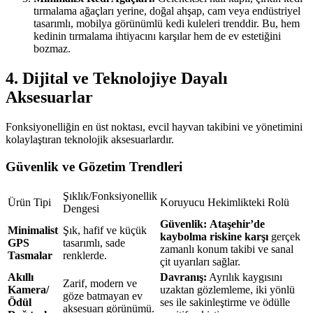
tırmalama ağaçları yerine, doğal ahşap, cam veya endüstriyel
tasarımlı, mobilya görünümlü kedi kuleleri trenddir. Bu, hem
kedinin tırmalama ihtiyacını karşılar hem de ev estetiğini
bozmaz.
4. Dijital ve Teknolojiye Dayalı
Aksesuarlar
Fonksiyonelliğin en üst noktası, evcil hayvan takibini ve yönetimini
kolaylaştıran teknolojik aksesuarlardır.
Güvenlik ve Gözetim Trendleri
Şıklık/Fonksiyonellik
Ürün Tipi
Koruyucu Hekimlikteki Rolü
Dengesi
Güvenlik:
Ataşehir’de
Minimalist
Şık, hafif ve küçük
kaybolma riskine karşı
gerçek
GPS
tasarımlı, sade
zamanlı konum takibi ve sanal
Tasmalar
renklerde.
çit uyarıları sağlar.
Akıllı
Davranış:
Ayrılık kaygısını
Zarif, modern ve
Kamera/
uzaktan gözlemleme, iki yönlü
göze batmayan ev
Ödül
ses ile sakinleştirme ve ödülle
aksesuarı görünümü.