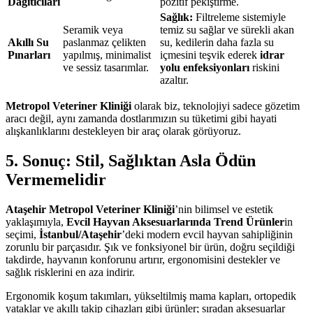
Dağıtıcıları
pozitif pekiştirme.
Sağlık:
Filtreleme sistemiyle
Seramik veya
temiz su sağlar ve sürekli akan
Akıllı Su
paslanmaz çelikten
su, kedilerin daha fazla su
Pınarları
yapılmış, minimalist
içmesini teşvik ederek
idrar
ve sessiz tasarımlar.
yolu enfeksiyonları
riskini
azaltır.
Metropol Veteriner Kliniği
olarak biz, teknolojiyi sadece gözetim
aracı değil, aynı zamanda dostlarımızın su tüketimi gibi hayati
alışkanlıklarını destekleyen bir araç olarak görüyoruz.
5. Sonuç: Stil, Sağlıktan Asla Ödün
Vermemelidir
Ataşehir Metropol Veteriner Kliniği
’nin bilimsel ve estetik
yaklaşımıyla,
Evcil Hayvan Aksesuarlarında Trend Ürünler
in
seçimi,
İstanbul/Ataşehir
’deki modern evcil hayvan sahipliğinin
zorunlu bir parçasıdır. Şık ve fonksiyonel bir ürün, doğru seçildiği
takdirde, hayvanın konforunu artırır, ergonomisini destekler ve
sağlık risklerini en aza indirir.
Ergonomik koşum takımları, yükseltilmiş mama kapları, ortopedik
yataklar ve akıllı takip cihazları gibi ürünler; sıradan aksesuarlar