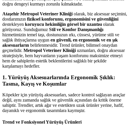
doğru dengeyi kurmayı zorunlu kılmaktadır.
Ataşehir Metropol Veteriner Kliniği
olarak, biz aksesuar seçimini,
dostlarımızın
fiziksel konforunu, ergonomisini ve güvenliğini
destekleyen
koruyucu hekimliğin görsel bir uzantısı
olarak
görüyoruz. Sunduğumuz
Stil ve Konfor Danışmanlığı
hizmetimizin temel taşı, dostunuzun ırkı, cüssesi, yürüme stili ve
sağlık ihtiyaçlarına uygun
en güvenli, en ergonomik ve en şık
aksesuarların
belirlenmesidir. Trend ürünler, bilimsel onaydan
geçmelidir.
Metropol Veteriner Kliniği
uzmanları, doğru aksesuar
stratejisiyle, hem hayvanların yaşam konforunu maksimize etmeyi
hem de sahiplerin estetik beklentilerini sağlıklı bir şekilde
karşılamayı hedefler.
1. Yürüyüş Aksesuarlarında Ergonomik Şıklık:
Tasma, Kayış ve Koşumlar
Köpekler için yürüyüş aksesuarları, sadece kontrol sağlayan araçlar
değil, aynı zamanda sağlık ve güvenlik açısından da kritik öneme
sahiptir. Trendler, artık ağır ve estetikten uzak ürünler yerine, hafif,
dayanıklı ve ergonomik tasarımlara kaymıştır.
Trend ve Fonksiyonel Yürüyüş Ürünleri