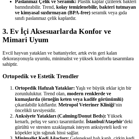
Paslanmaz Çelik ve Seramik:
Plastik kaplar çizilerek bakteri
barındırabilir. Trend,
kolay temizlenebilir, bakteri tutmayan
ve kimyasal sızdırmayan (BPA-free)
seramik veya gıda
sınıfı paslanmaz çelik kaplardır.
3. Ev İçi Aksesuarlarda Konfor ve
Mimari Uyum
Evcil hayvan yatakları ve battaniyeler, artık evin geri kalan
dekorasyonuyla uyumlu, minimalist ve yüksek konforlu tasarımlara
sahiptir.
Ortopedik ve Estetik Trendler
Ortopedik Hafızalı Yataklar:
Yaşlı ve büyük ırklar için bir
zorunluluktur. Trend olan,
modern renklerde ve
kumaşlarda (örneğin keten veya kadife görünümlü)
çıkarılabilir kılıflardır.
Metropol Veteriner Kliniği
‘nin
öncelikli tavsiyesidir.
Anksiyete Yatakları (Calming/Donut Beds):
Yüksek
kenarlı, peluş ve sarıcı tasarımlardır.
İstanbul/Ataşehir
‘deki
gürültü ve stresten uzaklaşmak isteyen anksiyeteli kedi ve
köpekler için sığınak hissi sağlar.
Minimalist Kedi Ağaçları:
Geleneksel halı kaplı, çirkin kedi