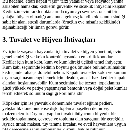
Bu nedenle, etrafı kapalı “iglo” tarzı yataklar veya radyatör yanına
asılabilen hamaklar, kedilerin güvenlik ve sıcaklık ihtiyacını karşılar.
Kedinizin evin farklı noktalarında uyumayı sevmesi, ona ait bir
yatağa ihtiyacı olmadığı anlamına gelmez; kendi kokusunun sindiği
sabit bir alan, stresli durumlarda (örneğin eve misafir geldiğinde)
sığınabileceği bir liman görevi görür.
3. Tuvalet ve Hijyen İhtiyaçları
Ev içinde yaşayan hayvanlar için tuvalet ve hijyen yönetimi, evin
genel temizliği ve koku kontrolü açısından en kritik konudur.
Kediler için kum kabı, kum ve kum küreği üçlüsü temel ihtiyaçtır.
Kum kabı seçiminde kedinin boyutu göz önünde bulundurulmalıdır;
kedi içinde rahatça dönebilmelidir. Kapalı tuvaletler koku ve kumun
dışarı saçılmasını engellemek için idealdir, ancak bazı kediler kapalı
alandan hoşlanmayabilir. Kum seçiminde ise tozsuz, topaklanma
gücü yüksek ve patiye yapışmayan bentonit veya doğal pelet kumlar
tercih edilerek solunum sağlığı korunmalıdır.
Köpekler için ise yavruluk döneminde tuvalet eğitim pedleri,
yetişkinlik döneminde ise dışkı toplama poşetleri demirbaş
malzemelerdir. Dışarıda yapılan tuvalet ihtiyacının hijyenik bir
şekilde toplanması, çevreye ve topluma olan saygının bir gereğidir.
Ayrıca tırnak makası, tüy tarama fırçaları ve evcil hayvanlara uygun
pH derecesine sahip şampuanlar, düzenli bakım rutininin