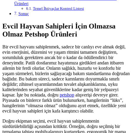
Ürünleri
Temel İhtiyaçlar Kontrol Listesi
Sonuç
Evcil Hayvan Sahipleri İçin Olmazsa
Olmaz Petshop Ürünleri
Bir evcil hayvanı sahiplenmek, sadece bir canlıyı eve almak değil,
evin enerjisini, düzenini ve yaşam ritmini tamamen değiştiren,
sorumluluk gerektiren ancak bir o kadar da ödüllendirici bir
deneyimdir. Patili dostlarımız hayatımıza girdikleri andan itibaren
ailenin bir ferdi olurlar. Onların sağlıklı, huzurlu ve konforlu bir
yaşam sürmeleri, bizlerin sağlayacağı bakım standartlarına doğrudan
bağlıdır. Bu bakım süreci, sadece karınlarını doyurmakla sınırlı
değildir; zihinsel uyarımlarından tuvalet alışkanlıklarına, uyku
kalitelerinden seyahat güvenliklerine kadar geniş bir yelpazeyi
kapsar. İşte bu noktada, doğru
petshop
alışverişi devreye girer.
Piyasada on binlerce farklı ürün bulunurken, hangilerinin “lüks”,
hangilerinin “olmazsa olmaz” olduğunu ayırt etmek, özellikle yeni
evcil hayvan sahipleri için kafa karıştırıcı olabilir.
Doğru ekipman seçimi, evcil hayvan sahiplenmenin
sürdürülebilirliği açısından kritiktir. Örneğin, doğru seçilmiş bir
tırmalama tahtası mobilyalarınızı kurtarırken, ergonomik bir mama