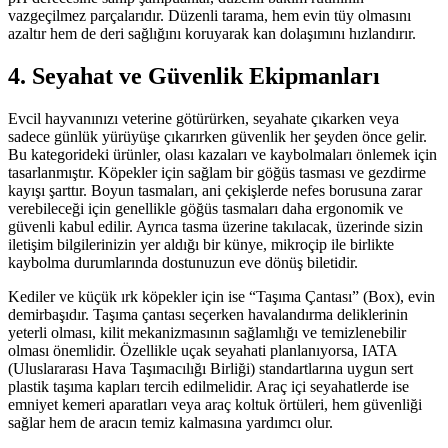
vazgeçilmez parçalarıdır. Düzenli tarama, hem evin tüy olmasını
azaltır hem de deri sağlığını koruyarak kan dolaşımını hızlandırır.
4. Seyahat ve Güvenlik Ekipmanları
Evcil hayvanınızı veterine götürürken, seyahate çıkarken veya
sadece günlük yürüyüşe çıkarırken güvenlik her şeyden önce gelir.
Bu kategorideki ürünler, olası kazaları ve kaybolmaları önlemek için
tasarlanmıştır. Köpekler için sağlam bir göğüs tasması ve gezdirme
kayışı şarttır. Boyun tasmaları, ani çekişlerde nefes borusuna zarar
verebileceği için genellikle göğüs tasmaları daha ergonomik ve
güvenli kabul edilir. Ayrıca tasma üzerine takılacak, üzerinde sizin
iletişim bilgilerinizin yer aldığı bir künye, mikroçip ile birlikte
kaybolma durumlarında dostunuzun eve dönüş biletidir.
Kediler ve küçük ırk köpekler için ise “Taşıma Çantası” (Box), evin
demirbaşıdır. Taşıma çantası seçerken havalandırma deliklerinin
yeterli olması, kilit mekanizmasının sağlamlığı ve temizlenebilir
olması önemlidir. Özellikle uçak seyahati planlanıyorsa, IATA
(Uluslararası Hava Taşımacılığı Birliği) standartlarına uygun sert
plastik taşıma kapları tercih edilmelidir. Araç içi seyahatlerde ise
emniyet kemeri aparatları veya araç koltuk örtüleri, hem güvenliği
sağlar hem de aracın temiz kalmasına yardımcı olur.