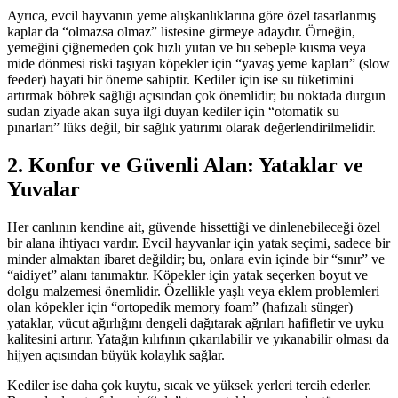
Ayrıca, evcil hayvanın yeme alışkanlıklarına göre özel tasarlanmış
kaplar da “olmazsa olmaz” listesine girmeye adaydır. Örneğin,
yemeğini çiğnemeden çok hızlı yutan ve bu sebeple kusma veya
mide dönmesi riski taşıyan köpekler için “yavaş yeme kapları” (slow
feeder) hayati bir öneme sahiptir. Kediler için ise su tüketimini
artırmak böbrek sağlığı açısından çok önemlidir; bu noktada durgun
sudan ziyade akan suya ilgi duyan kediler için “otomatik su
pınarları” lüks değil, bir sağlık yatırımı olarak değerlendirilmelidir.
2. Konfor ve Güvenli Alan: Yataklar ve
Yuvalar
Her canlının kendine ait, güvende hissettiği ve dinlenebileceği özel
bir alana ihtiyacı vardır. Evcil hayvanlar için yatak seçimi, sadece bir
minder almaktan ibaret değildir; bu, onlara evin içinde bir “sınır” ve
“aidiyet” alanı tanımaktır. Köpekler için yatak seçerken boyut ve
dolgu malzemesi önemlidir. Özellikle yaşlı veya eklem problemleri
olan köpekler için “ortopedik memory foam” (hafızalı sünger)
yataklar, vücut ağırlığını dengeli dağıtarak ağrıları hafifletir ve uyku
kalitesini artırır. Yatağın kılıfının çıkarılabilir ve yıkanabilir olması da
hijyen açısından büyük kolaylık sağlar.
Kediler ise daha çok kuytu, sıcak ve yüksek yerleri tercih ederler.