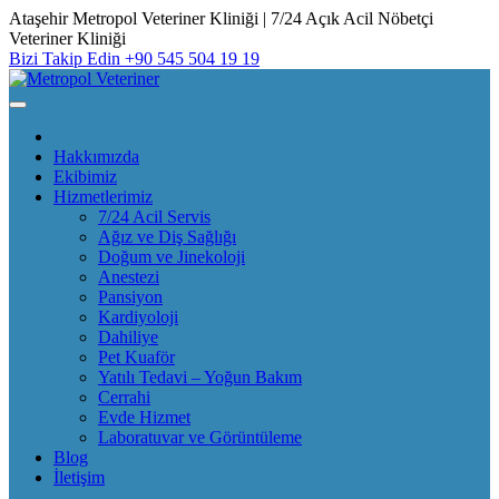
Skip
Ataşehir Metropol Veteriner Kliniği | 7/24 Açık Acil Nöbetçi
to
Veteriner Kliniği
content
Bizi Takip Edin
+90 545 504 19 19
Hakkımızda
Ekibimiz
Hizmetlerimiz
7/24 Acil Servis
Ağız ve Diş Sağlığı
Doğum ve Jinekoloji
Anestezi
Pansiyon
Kardiyoloji
Dahiliye
Pet Kuaför
Yatılı Tedavi – Yoğun Bakım
Cerrahi
Evde Hizmet
Laboratuvar ve Görüntüleme
Blog
İletişim