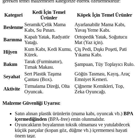
gereken temel malzemeleri kategorize ederek özetlemektedir:
Kedi İçin Temel
Kategori
Köpek İçin Temel Ürünler
Ürünler
Seramik/Çelik Mama
Ayarlanabilir Mama Kabı,
Beslenme
Kabı, Su Pınarı.
Yavaş Yeme Kabı.
Kapalı Yatak, Radyatör
Ortopedik Yatak, Soğutucu
Barınma
Yatağı.
Mat (Yaz için).
Kum Kabı, Kedi Kumu,
Çiş Pedi, Dışkı Poşeti, Pati
Hijyen
Kürek.
Yıkama Kabı.
Tarak (Furminator),
Bakım
Şampuan, Tüy Toplayıcı Rulo.
Tırnak Makası.
Sert Plastik Taşıma
Göğüs Tasması, Kayış, Araç
Seyahat
Çantası (Box).
Emniyet Kemeri.
Tırmalama Direği, Olta
Çiğneme Kemikleri, Top,
Aktivite
Oyuncak.
Zeka Oyuncağı.
Malzeme Güvenliği Uyarısı:
Satın alınan plastik ürünlerin (mama kabı, oyuncak vb.)
BPA
içermediğinden
(BPA-free) emin olunmalıdır.
Oyuncakların boyalarının toksik olmaması ve yutulabilecek
küçük parçalar (kopan göz, düğme vb.) içermemesi hayati
önem taşır.