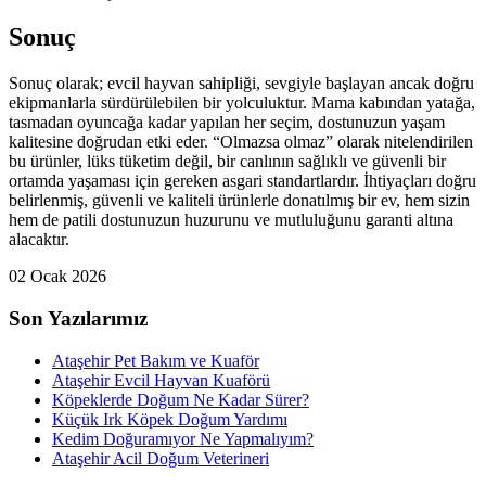
Sonuç
Sonuç olarak; evcil hayvan sahipliği, sevgiyle başlayan ancak doğru
ekipmanlarla sürdürülebilen bir yolculuktur. Mama kabından yatağa,
tasmadan oyuncağa kadar yapılan her seçim, dostunuzun yaşam
kalitesine doğrudan etki eder. “Olmazsa olmaz” olarak nitelendirilen
bu ürünler, lüks tüketim değil, bir canlının sağlıklı ve güvenli bir
ortamda yaşaması için gereken asgari standartlardır. İhtiyaçları doğru
belirlenmiş, güvenli ve kaliteli ürünlerle donatılmış bir ev, hem sizin
hem de patili dostunuzun huzurunu ve mutluluğunu garanti altına
alacaktır.
02 Ocak 2026
Son Yazılarımız
Ataşehir Pet Bakım ve Kuaför
Ataşehir Evcil Hayvan Kuaförü
Köpeklerde Doğum Ne Kadar Sürer?
Küçük Irk Köpek Doğum Yardımı
Kedim Doğuramıyor Ne Yapmalıyım?
Ataşehir Acil Doğum Veterineri