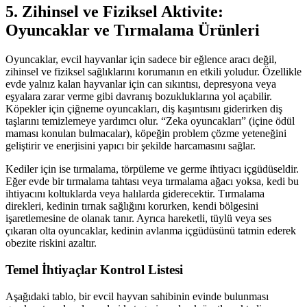
5. Zihinsel ve Fiziksel Aktivite:
Oyuncaklar ve Tırmalama Ürünleri
Oyuncaklar, evcil hayvanlar için sadece bir eğlence aracı değil,
zihinsel ve fiziksel sağlıklarını korumanın en etkili yoludur. Özellikle
evde yalnız kalan hayvanlar için can sıkıntısı, depresyona veya
eşyalara zarar verme gibi davranış bozukluklarına yol açabilir.
Köpekler için çiğneme oyuncakları, diş kaşıntısını giderirken diş
taşlarını temizlemeye yardımcı olur. “Zeka oyuncakları” (içine ödül
maması konulan bulmacalar), köpeğin problem çözme yeteneğini
geliştirir ve enerjisini yapıcı bir şekilde harcamasını sağlar.
Kediler için ise tırmalama, törpüleme ve germe ihtiyacı içgüdüseldir.
Eğer evde bir tırmalama tahtası veya tırmalama ağacı yoksa, kedi bu
ihtiyacını koltuklarda veya halılarda giderecektir. Tırmalama
direkleri, kedinin tırnak sağlığını korurken, kendi bölgesini
işaretlemesine de olanak tanır. Ayrıca hareketli, tüylü veya ses
çıkaran olta oyuncaklar, kedinin avlanma içgüdüsünü tatmin ederek
obezite riskini azaltır.
Temel İhtiyaçlar Kontrol Listesi
Aşağıdaki tablo, bir evcil hayvan sahibinin evinde bulunması