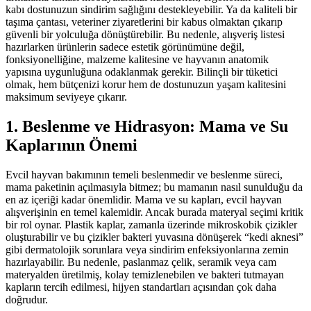
kabı dostunuzun sindirim sağlığını destekleyebilir. Ya da kaliteli bir
taşıma çantası, veteriner ziyaretlerini bir kabus olmaktan çıkarıp
güvenli bir yolculuğa dönüştürebilir. Bu nedenle, alışveriş listesi
hazırlarken ürünlerin sadece estetik görünümüne değil,
fonksiyonelliğine, malzeme kalitesine ve hayvanın anatomik
yapısına uygunluğuna odaklanmak gerekir. Bilinçli bir tüketici
olmak, hem bütçenizi korur hem de dostunuzun yaşam kalitesini
maksimum seviyeye çıkarır.
1. Beslenme ve Hidrasyon: Mama ve Su
Kaplarının Önemi
Evcil hayvan bakımının temeli beslenmedir ve beslenme süreci,
mama paketinin açılmasıyla bitmez; bu mamanın nasıl sunulduğu da
en az içeriği kadar önemlidir. Mama ve su kapları, evcil hayvan
alışverişinin en temel kalemidir. Ancak burada materyal seçimi kritik
bir rol oynar. Plastik kaplar, zamanla üzerinde mikroskobik çizikler
oluşturabilir ve bu çizikler bakteri yuvasına dönüşerek “kedi aknesi”
gibi dermatolojik sorunlara veya sindirim enfeksiyonlarına zemin
hazırlayabilir. Bu nedenle, paslanmaz çelik, seramik veya cam
materyalden üretilmiş, kolay temizlenebilen ve bakteri tutmayan
kapların tercih edilmesi, hijyen standartları açısından çok daha
doğrudur.