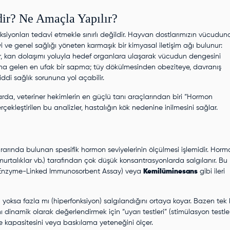
ir? Ne Amaçla Yapılır?
ksiyonları tedavi etmekle sınırlı değildir. Hayvan dostlarımızın vücudu
ve genel sağlığı yöneten karmaşık bir kimyasal iletişim ağı bulunur:
r, kan dolaşımı yoluyla hedef organlara ulaşarak vücudun dengesini
 gelen en ufak bir sapma; tüy dökülmesinden obeziteye, davranış
di sağlık sorununa yol açabilir.
rda, veteriner hekimlerin en güçlü tanı araçlarından biri “
Hormon
gerçekleştirilen bu analizler, hastalığın kök nedenine inilmesini sağlar.
rında bulunan spesifik hormon seviyelerinin ölçülmesi işlemidir. Hormo
yumurtalıklar vb.) tarafından çok düşük konsantrasyonlarda salgılanır. Bu
Enzyme-Linked Immunosorbent Assay) veya
Kemilüminesans
gibi ileri
 yoksa fazla mı (hiperfonksiyon) salgılandığını ortaya koyar. Bazen tek 
 dinamik olarak değerlendirmek için “uyarı testleri” (stimülasyon testler
e kapasitesini veya baskılama yeteneğini ölçer.