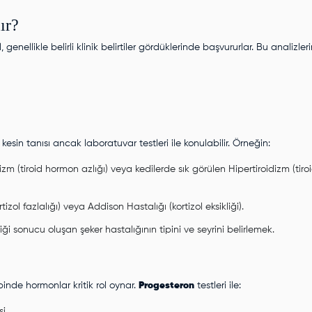
ır?
, genellikle belirli klinik belirtiler gördüklerinde başvururlar. Bu analizler
esin tanısı ancak laboratuvar testleri ile konulabilir. Örneğin:
zm (tiroid hormon azlığı) veya kedilerde sık görülen Hipertiroidizm (tiro
ol fazlalığı) veya Addison Hastalığı (kortizol eksikliği).
iği sonucu oluşan şeker hastalığının tipini ve seyrini belirlemek.
binde hormonlar kritik rol oynar.
Progesteron
testleri ile:
i,