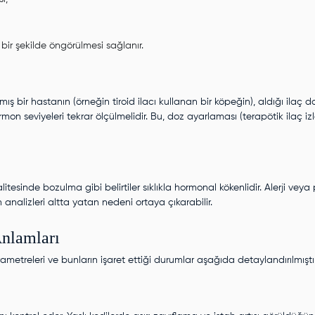
ir şekilde öngörülmesi sağlanır.
ş bir hastanın (örneğin tiroid ilacı kullanan bir köpeğin), aldığı ilaç 
rmon seviyeleri tekrar ölçülmelidir. Bu, doz ayarlaması (terapötik ilaç iz
itesinde bozulma gibi belirtiler sıklıkla hormonal kökenlidir. Alerji veya
analizleri
altta yatan nedeni ortaya çıkarabilir.
Anlamları
ametreleri ve bunların işaret ettiği durumlar aşağıda detaylandırılmıştır