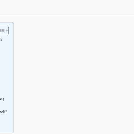
r?
ma)
eli?