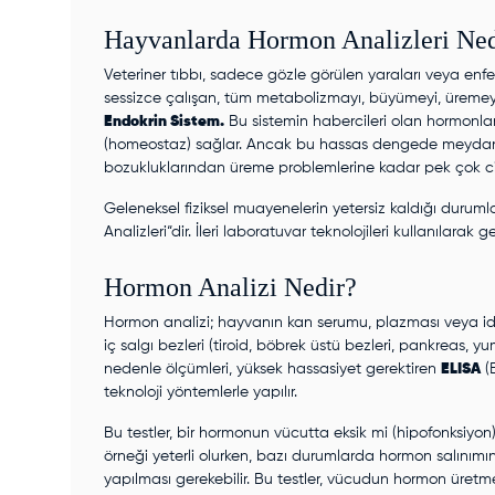
Hayvanlarda Hormon Analizleri Ned
Veteriner tıbbı, sadece gözle görülen yaraları veya enfe
sessizce çalışan, tüm metabolizmayı, büyümeyi, üremeyi 
Endokrin Sistem.
Bu sistemin habercileri olan hormonla
(homeostaz) sağlar. Ancak bu hassas dengede meydana
bozukluklarından üreme problemlerine kadar pek çok cid
Geleneksel fiziksel muayenelerin yetersiz kaldığı durumla
Analizleri
“dir. İleri laboratuvar teknolojileri kullanılarak 
Hormon Analizi Nedir?
Hormon analizi; hayvanın kan serumu, plazması veya idra
iç salgı bezleri (tiroid, böbrek üstü bezleri, pankreas, 
nedenle ölçümleri, yüksek hassasiyet gerektiren
ELISA
(
teknoloji yöntemlerle yapılır.
Bu testler, bir hormonun vücutta eksik mi (hipofonksiyon)
örneği yeterli olurken, bazı durumlarda hormon salınımını
yapılması gerekebilir. Bu testler, vücudun hormon üretm