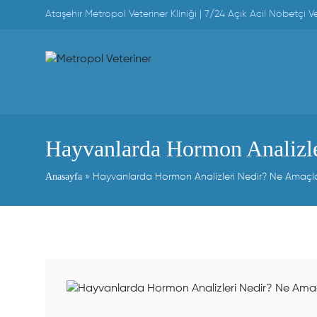
Skip
Ataşehir Metropol Veteriner Kliniği | 7/24 Açık Acil Nöbetçi Vet
to
content
Hayvanlarda Hormon Analizle
Anasayfa
»
Hayvanlarda Hormon Analizleri Nedir? Ne Amaçla