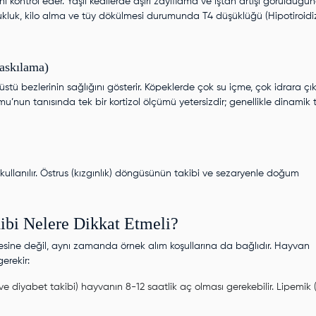
nı kontrol eder. Yaşlı kedilerde aşırı zayıflama ve iştah artışı görüldüğü
yuşukluk, kilo alma ve tüy dökülmesi durumunda T4 düşüklüğü (Hipotiroid
askılama)
üstü bezlerinin sağlığını gösterir. Köpeklerde çok su içme, çok idrara ç
u’nun tanısında tek bir kortizol ölçümü yetersizdir; genellikle dinamik t
ullanılır. Östrus (kızgınlık) döngüsünün takibi ve sezaryenle doğum
ibi Nelere Dikkat Etmeli?
tesine değil, aynı zamanda örnek alım koşullarına da bağlıdır. Hayvan
erekir:
 ve diyabet takibi) hayvanın 8-12 saatlik aç olması gerekebilir. Lipemik (