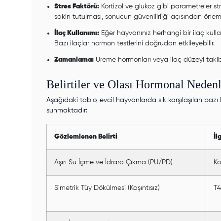
Stres Faktörü:
Kortizol ve glukoz gibi parametreler s
sakin tutulması, sonucun güvenilirliği açısından öneml
İlaç Kullanımı:
Eğer hayvanınız herhangi bir ilaç kullan
Bazı ilaçlar hormon testlerini doğrudan etkileyebilir.
Zamanlama:
Üreme hormonları veya ilaç düzeyi takibi iç
Belirtiler ve Olası Hormonal Neden
Aşağıdaki tablo, evcil hayvanlarda sık karşılaşılan bazı b
sunmaktadır:
Gözlemlenen Belirti
İl
Aşırı Su İçme ve İdrara Çıkma (PU/PD)
Ko
Simetrik Tüy Dökülmesi (Kaşıntısız)
T4