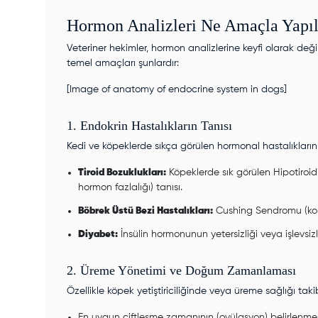
Hormon Analizleri Ne Amaçla Yapıl
Veteriner hekimler,
hormon analizleri
ne keyfi olarak değil
temel amaçları şunlardır:
[Image of anatomy of endocrine system in dogs]
1. Endokrin Hastalıkların Tanısı
Kedi ve köpeklerde sıkça görülen hormonal hastalıkların k
Tiroid Bozuklukları:
Köpeklerde sık görülen Hipotiroidi
hormon fazlalığı) tanısı.
Böbrek Üstü Bezi Hastalıkları:
Cushing Sendromu (kortiz
Diyabet:
İnsülin hormonunun yetersizliği veya işlevsizl
2. Üreme Yönetimi ve Doğum Zamanlaması
Özellikle köpek yetiştiriciliğinde veya üreme sağlığı taki
En uygun çiftleşme zamanının (ovülasyon) belirlenmes