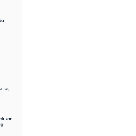
nda
nlar,
bir kan
i)