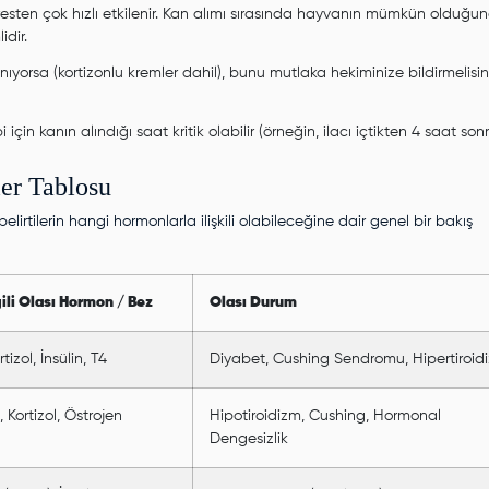
tresten çok hızlı etkilenir. Kan alımı sırasında hayvanın mümkün olduğu
idir.
ıyorsa (kortizonlu kremler dahil), bunu mutlaka hekiminize bildirmelisin
in kanın alındığı saat kritik olabilir (örneğin, ilacı içtikten 4 saat sonr
ler Tablosu
elirtilerin hangi hormonlarla ilişkili olabileceğine dair genel bir bakış
gili Olası Hormon / Bez
Olası Durum
rtizol, İnsülin, T4
Diyabet, Cushing Sendromu, Hipertiroid
, Kortizol, Östrojen
Hipotiroidizm, Cushing, Hormonal
Dengesizlik