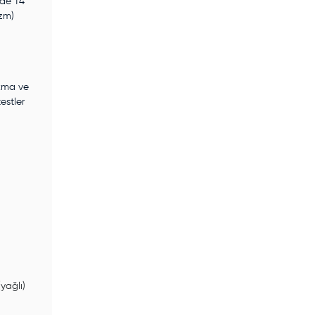
nde T4
izm)
ıkma ve
estler
yağlı)