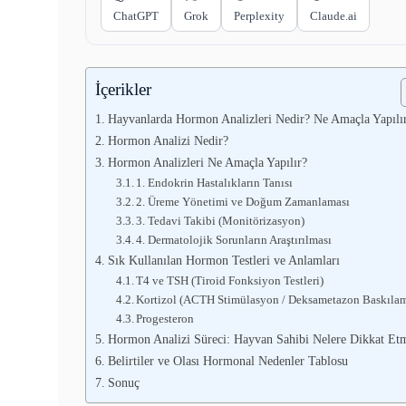
ChatGPT
Grok
Perplexity
Claude.ai
İçerikler
Hayvanlarda Hormon Analizleri Nedir? Ne Amaçla Yapılı
Hormon Analizi Nedir?
Hormon Analizleri Ne Amaçla Yapılır?
1. Endokrin Hastalıkların Tanısı
2. Üreme Yönetimi ve Doğum Zamanlaması
3. Tedavi Takibi (Monitörizasyon)
4. Dermatolojik Sorunların Araştırılması
Sık Kullanılan Hormon Testleri ve Anlamları
T4 ve TSH (Tiroid Fonksiyon Testleri)
Kortizol (ACTH Stimülasyon / Deksametazon Baskıla
Progesteron
Hormon Analizi Süreci: Hayvan Sahibi Nelere Dikkat Etm
Belirtiler ve Olası Hormonal Nedenler Tablosu
Sonuç