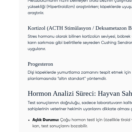
Metabolizmanın hızını belirleyen tiroid bezinin çalışması
yüksekliği (Hipertiroidizm) araştırılırken; köpeklerde u
araştırılır.
Kortizol (ACTH Stimülasyon / Deksametazon B
Stres hormonu olarak bilinen kortizolün seviyesi, böbrek 
karın sarkması gibi belirtilerle seyreden Cushing Sendrom
uygulanır.
Progesteron
Dişi köpeklerde yumurtlama zamanını tespit etmek için k
planlamasında “altın standart” yöntemdir.
Hormon Analizi Süreci: Hayvan Sah
Test sonuçlarının doğruluğu, sadece laboratuvarın kali
sahiplerinin veteriner hekimin uyarılarını dikkate alması g
Açlık Durumu:
Çoğu hormon testi için (özellikle tiroid
kan, test sonuçlarını bozabilir.