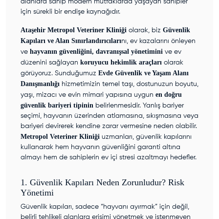
alanlara sahip modern mutfaklarda yaşayan sahipler
için sürekli bir endişe kaynağıdır.
Ataşehir Metropol Veteriner Kliniği
Güvenlik
olarak, biz
Kapıları ve Alan Sınırlandırıcıları
nı, ev kazalarını önleyen
hayvanın güvenliğini, davranışsal yönetimini
ve
ve ev
koruyucu hekimlik araçları
düzenini sağlayan
olarak
Evde Güvenlik ve Yaşam Alanı
görüyoruz. Sunduğumuz
Danışmanlığı
hizmetimizin temel taşı, dostunuzun boyutu,
en doğru
yaşı, mizacı ve evin mimari yapısına uygun
güvenlik bariyeri tipinin
belirlenmesidir. Yanlış bariyer
seçimi, hayvanın üzerinden atlamasına, sıkışmasına veya
bariyeri devirerek kendine zarar vermesine neden olabilir.
Metropol Veteriner Kliniği
uzmanları, güvenlik kapılarını
kullanarak hem hayvanın güvenliğini garanti altına
almayı hem de sahiplerin ev içi stresi azaltmayı hedefler.
1. Güvenlik Kapıları Neden Zorunludur? Risk
Yönetimi
Güvenlik kapıları, sadece “hayvanı ayırmak” için değil,
belirli tehlikeli alanlara erişimi yönetmek ve istenmeyen