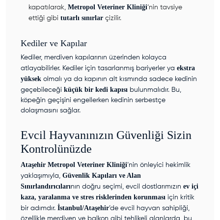
Metropol Veteriner Kliniği
kapatılarak,
‘nin tavsiye
tutarlı sınırlar
ettiği gibi
çizilir.
Kediler ve Kapılar
Kediler, merdiven kapılarının üzerinden kolayca
ekstra
atlayabilirler. Kediler için tasarlanmış bariyerler ya
yüksek
olmalı ya da kapının alt kısmında sadece kedinin
küçük bir kedi kapısı
geçebileceği
bulunmalıdır. Bu,
köpeğin geçişini engellerken kedinin serbestçe
dolaşmasını sağlar.
Evcil Hayvanınızın Güvenliği Sizin
Kontrolünüzde
Ataşehir Metropol Veteriner Kliniği
’nin önleyici hekimlik
Güvenlik Kapıları ve Alan
yaklaşımıyla,
Sınırlandırıcıları
ev içi
nın doğru seçimi, evcil dostlarımızın
kaza, yaralanma ve stres risklerinden korunması
için kritik
İstanbul/Ataşehir
bir adımdır.
’de evcil hayvan sahipliği,
özellikle merdiven ve balkon gibi tehlikeli alanlarda, bu