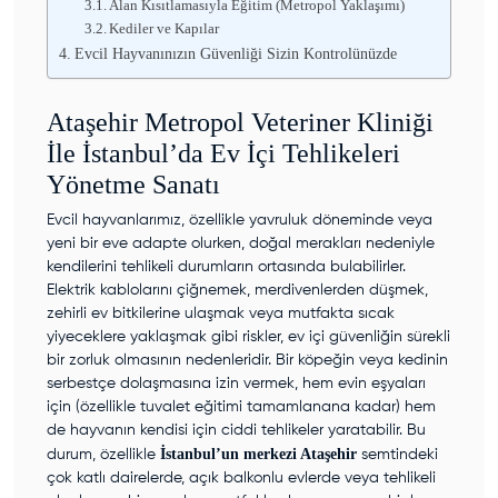
Alan Kısıtlamasıyla Eğitim (Metropol Yaklaşımı)
Kediler ve Kapılar
Evcil Hayvanınızın Güvenliği Sizin Kontrolünüzde
Ataşehir Metropol Veteriner Kliniği
İle İstanbul’da Ev İçi Tehlikeleri
Yönetme Sanatı
Evcil hayvanlarımız, özellikle yavruluk döneminde veya
yeni bir eve adapte olurken, doğal merakları nedeniyle
kendilerini tehlikeli durumların ortasında bulabilirler.
Elektrik kablolarını çiğnemek, merdivenlerden düşmek,
zehirli ev bitkilerine ulaşmak veya mutfakta sıcak
yiyeceklere yaklaşmak gibi riskler, ev içi güvenliğin sürekli
bir zorluk olmasının nedenleridir. Bir köpeğin veya kedinin
serbestçe dolaşmasına izin vermek, hem evin eşyaları
için (özellikle tuvalet eğitimi tamamlanana kadar) hem
de hayvanın kendisi için ciddi tehlikeler yaratabilir. Bu
İstanbul’un merkezi Ataşehir
durum, özellikle
semtindeki
çok katlı dairelerde, açık balkonlu evlerde veya tehlikeli