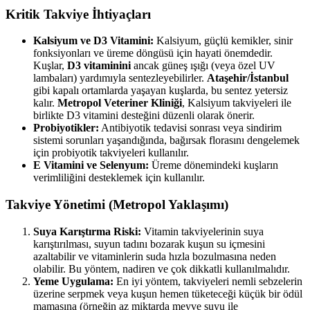
Kritik Takviye İhtiyaçları
Kalsiyum ve D3 Vitamini:
Kalsiyum, güçlü kemikler, sinir
fonksiyonları ve üreme döngüsü için hayati önemdedir.
Kuşlar,
D3 vitaminini
ancak güneş ışığı (veya özel UV
lambaları) yardımıyla sentezleyebilirler.
Ataşehir/İstanbul
gibi kapalı ortamlarda yaşayan kuşlarda, bu sentez yetersiz
kalır.
Metropol Veteriner Kliniği
, Kalsiyum takviyeleri ile
birlikte D3 vitamini desteğini düzenli olarak önerir.
Probiyotikler:
Antibiyotik tedavisi sonrası veya sindirim
sistemi sorunları yaşandığında, bağırsak florasını dengelemek
için probiyotik takviyeleri kullanılır.
E Vitamini ve Selenyum:
Üreme dönemindeki kuşların
verimliliğini desteklemek için kullanılır.
Takviye Yönetimi (Metropol Yaklaşımı)
Suya Karıştırma Riski:
Vitamin takviyelerinin suya
karıştırılması, suyun tadını bozarak kuşun su içmesini
azaltabilir ve vitaminlerin suda hızla bozulmasına neden
olabilir. Bu yöntem, nadiren ve çok dikkatli kullanılmalıdır.
Yeme Uygulama:
En iyi yöntem, takviyeleri nemli sebzelerin
üzerine serpmek veya kuşun hemen tüketeceği küçük bir ödül
mamasına (örneğin az miktarda meyve suyu ile