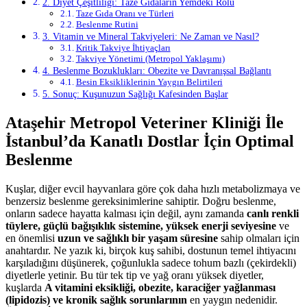
2. Diyet Çeşitliliği: Taze Gıdaların Yemdeki Rolü
Taze Gıda Oranı ve Türleri
Beslenme Rutini
3. Vitamin ve Mineral Takviyeleri: Ne Zaman ve Nasıl?
Kritik Takviye İhtiyaçları
Takviye Yönetimi (Metropol Yaklaşımı)
4. Beslenme Bozuklukları: Obezite ve Davranışsal Bağlantı
Besin Eksikliklerinin Yaygın Belirtileri
5. Sonuç: Kuşunuzun Sağlığı Kafesinden Başlar
Ataşehir Metropol Veteriner Kliniği İle
İstanbul’da Kanatlı Dostlar İçin Optimal
Beslenme
Kuşlar, diğer evcil hayvanlara göre çok daha hızlı metabolizmaya ve
benzersiz beslenme gereksinimlerine sahiptir. Doğru beslenme,
onların sadece hayatta kalması için değil, aynı zamanda
canlı renkli
tüylere, güçlü bağışıklık sistemine, yüksek enerji seviyesine
ve
en önemlisi
uzun ve sağlıklı bir yaşam süresine
sahip olmaları için
anahtardır. Ne yazık ki, birçok kuş sahibi, dostunun temel ihtiyacını
karşıladığını düşünerek, çoğunlukla sadece tohum bazlı (çekirdekli)
diyetlerle yetinir. Bu tür tek tip ve yağ oranı yüksek diyetler,
kuşlarda
A vitamini eksikliği, obezite, karaciğer yağlanması
(lipidozis) ve kronik sağlık sorunlarının
en yaygın nedenidir.