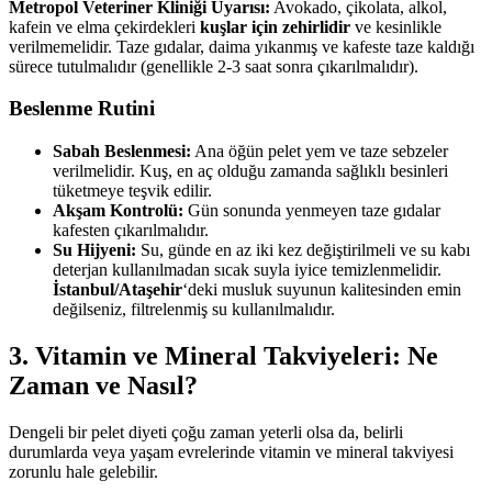
Metropol Veteriner Kliniği Uyarısı:
Avokado, çikolata, alkol,
kafein ve elma çekirdekleri
kuşlar için zehirlidir
ve kesinlikle
verilmemelidir. Taze gıdalar, daima yıkanmış ve kafeste taze kaldığı
sürece tutulmalıdır (genellikle 2-3 saat sonra çıkarılmalıdır).
Beslenme Rutini
Sabah Beslenmesi:
Ana öğün pelet yem ve taze sebzeler
verilmelidir. Kuş, en aç olduğu zamanda sağlıklı besinleri
tüketmeye teşvik edilir.
Akşam Kontrolü:
Gün sonunda yenmeyen taze gıdalar
kafesten çıkarılmalıdır.
Su Hijyeni:
Su, günde en az iki kez değiştirilmeli ve su kabı
deterjan kullanılmadan sıcak suyla iyice temizlenmelidir.
İstanbul/Ataşehir
‘deki musluk suyunun kalitesinden emin
değilseniz, filtrelenmiş su kullanılmalıdır.
3. Vitamin ve Mineral Takviyeleri: Ne
Zaman ve Nasıl?
Dengeli bir pelet diyeti çoğu zaman yeterli olsa da, belirli
durumlarda veya yaşam evrelerinde vitamin ve mineral takviyesi
zorunlu hale gelebilir.