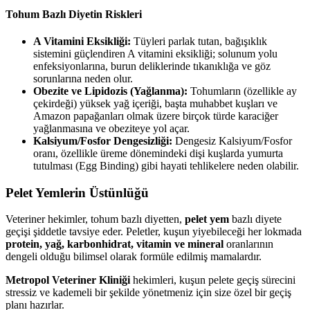
Tohum Bazlı Diyetin Riskleri
A Vitamini Eksikliği:
Tüyleri parlak tutan, bağışıklık
sistemini güçlendiren A vitamini eksikliği; solunum yolu
enfeksiyonlarına, burun deliklerinde tıkanıklığa ve göz
sorunlarına neden olur.
Obezite ve Lipidozis (Yağlanma):
Tohumların (özellikle ay
çekirdeği) yüksek yağ içeriği, başta muhabbet kuşları ve
Amazon papağanları olmak üzere birçok türde karaciğer
yağlanmasına ve obeziteye yol açar.
Kalsiyum/Fosfor Dengesizliği:
Dengesiz Kalsiyum/Fosfor
oranı, özellikle üreme dönemindeki dişi kuşlarda yumurta
tutulması (Egg Binding) gibi hayati tehlikelere neden olabilir.
Pelet Yemlerin Üstünlüğü
Veteriner hekimler, tohum bazlı diyetten,
pelet yem
bazlı diyete
geçişi şiddetle tavsiye eder. Peletler, kuşun yiyebileceği her lokmada
protein, yağ, karbonhidrat, vitamin ve mineral
oranlarının
dengeli olduğu bilimsel olarak formüle edilmiş mamalardır.
Metropol Veteriner Kliniği
hekimleri, kuşun pelete geçiş sürecini
stressiz ve kademeli bir şekilde yönetmeniz için size özel bir geçiş
planı hazırlar.