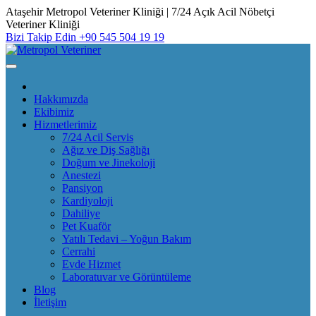
Skip
Ataşehir Metropol Veteriner Kliniği | 7/24 Açık Acil Nöbetçi
to
Veteriner Kliniği
content
Bizi Takip Edin
+90 545 504 19 19
Hakkımızda
Ekibimiz
Hizmetlerimiz
7/24 Acil Servis
Ağız ve Diş Sağlığı
Doğum ve Jinekoloji
Anestezi
Pansiyon
Kardiyoloji
Dahiliye
Pet Kuaför
Yatılı Tedavi – Yoğun Bakım
Cerrahi
Evde Hizmet
Laboratuvar ve Görüntüleme
Blog
İletişim