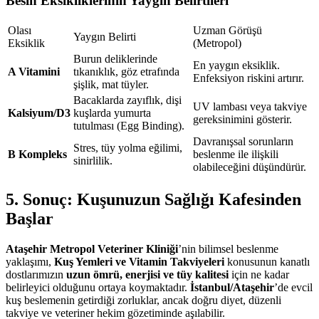
Besin Eksikliklerinin Yaygın Belirtileri
Olası
Uzman Görüşü
Yaygın Belirti
Eksiklik
(Metropol)
Burun deliklerinde
En yaygın eksiklik.
A Vitamini
tıkanıklık, göz etrafında
Enfeksiyon riskini artırır.
şişlik, mat tüyler.
Bacaklarda zayıflık, dişi
UV lambası veya takviye
Kalsiyum/D3
kuşlarda yumurta
gereksinimini gösterir.
tutulması (Egg Binding).
Davranışsal sorunların
Stres, tüy yolma eğilimi,
B Kompleks
beslenme ile ilişkili
sinirlilik.
olabileceğini düşündürür.
5. Sonuç: Kuşunuzun Sağlığı Kafesinden
Başlar
Ataşehir Metropol Veteriner Kliniği
’nin bilimsel beslenme
yaklaşımı,
Kuş Yemleri ve Vitamin Takviyeleri
konusunun kanatlı
dostlarımızın
uzun ömrü, enerjisi ve tüy kalitesi
için ne kadar
belirleyici olduğunu ortaya koymaktadır.
İstanbul/Ataşehir
’de evcil
kuş beslemenin getirdiği zorluklar, ancak doğru diyet, düzenli
takviye ve veteriner hekim gözetiminde aşılabilir.