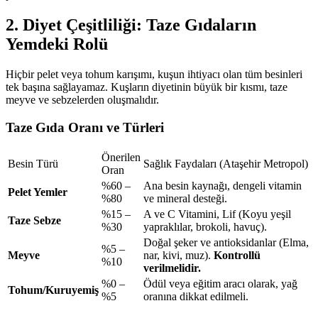
2. Diyet Çeşitliliği: Taze Gıdaların
Yemdeki Rolü
Hiçbir pelet veya tohum karışımı, kuşun ihtiyacı olan tüm besinleri
tek başına sağlayamaz. Kuşların diyetinin büyük bir kısmı, taze
meyve ve sebzelerden oluşmalıdır.
Taze Gıda Oranı ve Türleri
Önerilen
Besin Türü
Sağlık Faydaları (Ataşehir Metropol)
Oran
%60 –
Ana besin kaynağı, dengeli vitamin
Pelet Yemler
%80
ve mineral desteği.
%15 –
A ve C Vitamini, Lif (Koyu yeşil
Taze Sebze
%30
yapraklılar, brokoli, havuç).
Doğal şeker ve antioksidanlar (Elma,
%5 –
Meyve
nar, kivi, muz).
Kontrollü
%10
verilmelidir.
%0 –
Ödül veya eğitim aracı olarak, yağ
Tohum/Kuruyemiş
%5
oranına dikkat edilmeli.