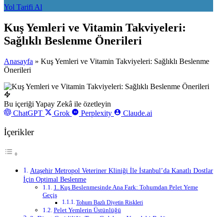
Yol Tarifi Al
Kuş Yemleri ve Vitamin Takviyeleri:
Sağlıklı Beslenme Önerileri
Anasayfa
»
Kuş Yemleri ve Vitamin Takviyeleri: Sağlıklı Beslenme
Önerileri
Bu içeriği Yapay Zekâ ile özetleyin
ChatGPT
Grok
Perplexity
Claude.ai
İçerikler
Ataşehir Metropol Veteriner Kliniği İle İstanbul’da Kanatlı Dostlar
İçin Optimal Beslenme
1. Kuş Beslenmesinde Ana Fark: Tohumdan Pelet Yeme
Geçiş
Tohum Bazlı Diyetin Riskleri
Pelet Yemlerin Üstünlüğü