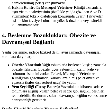
nemlendirilmiş pelet) karıştırmaktır.
Hekim Kontrolü:
Metropol Veteriner Kliniği
uzmanları,
aşırı vitamin takviyesinin (özellikle yağda çözünen A ve D
vitaminleri) toksik olabileceği konusunda uyarır. Takviyeler
asla hekim tavsiyesi olmadan yüksek dozlarda veya sürekli
kullanılmamalıdır.
4. Beslenme Bozuklukları: Obezite ve
Davranışsal Bağlantı
Yanlış beslenme, sadece fiziksel değil, aynı zamanda davranışsal
sorunlara da yol açar.
Obezite Yönetimi:
Yağlı tohumlarla beslenen kuşlar, zamanla
obezite geliştirir. Obezite, uçuş yeteneğini azaltır, kalp ve
solunum sistemini zorlar. Tedavi,
Metropol Veteriner
Kliniği
‘nin gözetiminde, kalorisi azaltılmış pelet diyeti ve
egzersiz (kafes dışı serbest uçuş) ile yapılır.
Yem Seçiciliği (Fussy Eaters):
Yavruluktan itibaren sadece
tohumlara alışmış kuşlar, pelet ve sebze gibi sağlıklı besinleri
reddedebilir. Bu durum, sabırlı davranışsal eğitim ve beslenme
danışmanlığı gerektirir.