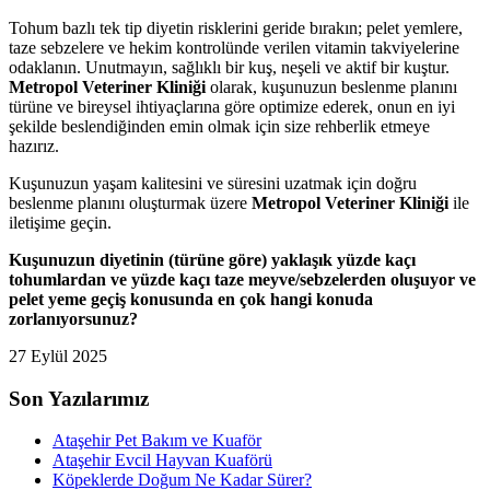
Tohum bazlı tek tip diyetin risklerini geride bırakın; pelet yemlere,
taze sebzelere ve hekim kontrolünde verilen vitamin takviyelerine
odaklanın. Unutmayın, sağlıklı bir kuş, neşeli ve aktif bir kuştur.
Metropol Veteriner Kliniği
olarak, kuşunuzun beslenme planını
türüne ve bireysel ihtiyaçlarına göre optimize ederek, onun en iyi
şekilde beslendiğinden emin olmak için size rehberlik etmeye
hazırız.
Kuşunuzun yaşam kalitesini ve süresini uzatmak için doğru
beslenme planını oluşturmak üzere
Metropol Veteriner Kliniği
ile
iletişime geçin.
Kuşunuzun diyetinin (türüne göre) yaklaşık yüzde kaçı
tohumlardan ve yüzde kaçı taze meyve/sebzelerden oluşuyor ve
pelet yeme geçiş konusunda en çok hangi konuda
zorlanıyorsunuz?
27 Eylül 2025
Son Yazılarımız
Ataşehir Pet Bakım ve Kuaför
Ataşehir Evcil Hayvan Kuaförü
Köpeklerde Doğum Ne Kadar Sürer?