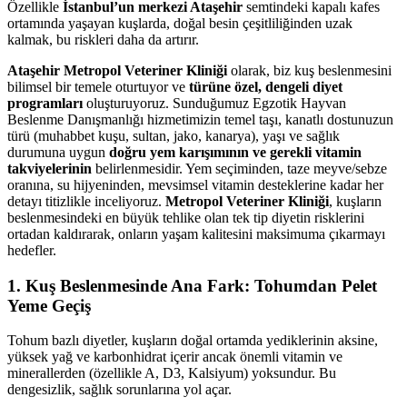
Özellikle
İstanbul’un merkezi Ataşehir
semtindeki kapalı kafes
ortamında yaşayan kuşlarda, doğal besin çeşitliliğinden uzak
kalmak, bu riskleri daha da artırır.
Ataşehir Metropol Veteriner Kliniği
olarak, biz kuş beslenmesini
bilimsel bir temele oturtuyor ve
türüne özel, dengeli diyet
programları
oluşturuyoruz. Sunduğumuz Egzotik Hayvan
Beslenme Danışmanlığı hizmetimizin temel taşı, kanatlı dostunuzun
türü (muhabbet kuşu, sultan, jako, kanarya), yaşı ve sağlık
durumuna uygun
doğru yem karışımının ve gerekli vitamin
takviyelerinin
belirlenmesidir. Yem seçiminden, taze meyve/sebze
oranına, su hijyeninden, mevsimsel vitamin desteklerine kadar her
detayı titizlikle inceliyoruz.
Metropol Veteriner Kliniği
, kuşların
beslenmesindeki en büyük tehlike olan tek tip diyetin risklerini
ortadan kaldırarak, onların yaşam kalitesini maksimuma çıkarmayı
hedefler.
1. Kuş Beslenmesinde Ana Fark: Tohumdan Pelet
Yeme Geçiş
Tohum bazlı diyetler, kuşların doğal ortamda yediklerinin aksine,
yüksek yağ ve karbonhidrat içerir ancak önemli vitamin ve
minerallerden (özellikle A, D3, Kalsiyum) yoksundur. Bu
dengesizlik, sağlık sorunlarına yol açar.