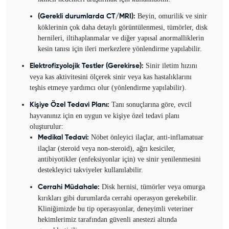
Beyin, omurilik ve sinir
(Gerekli durumlarda CT/MRI):
köklerinin çok daha detaylı görüntülenmesi, tümörler, disk
hernileri, iltihaplanmalar ve diğer yapısal anormalliklerin
kesin tanısı için ileri merkezlere yönlendirme yapılabilir.
Sinir iletim hızını
Elektrofizyolojik Testler (Gerekirse):
veya kas aktivitesini ölçerek sinir veya kas hastalıklarını
teşhis etmeye yardımcı olur (yönlendirme yapılabilir).
Tanı sonuçlarına göre, evcil
Kişiye Özel Tedavi Planı:
hayvanınız için en uygun ve kişiye özel tedavi planı
oluşturulur:
Nöbet önleyici ilaçlar, anti-inflamatuar
Medikal Tedavi:
ilaçlar (steroid veya non-steroid), ağrı kesiciler,
antibiyotikler (enfeksiyonlar için) ve sinir yenilenmesini
destekleyici takviyeler kullanılabilir.
Disk hernisi, tümörler veya omurga
Cerrahi Müdahale:
kırıkları gibi durumlarda cerrahi operasyon gerekebilir.
Kliniğimizde bu tip operasyonlar, deneyimli veteriner
hekimlerimiz tarafından güvenli anestezi altında