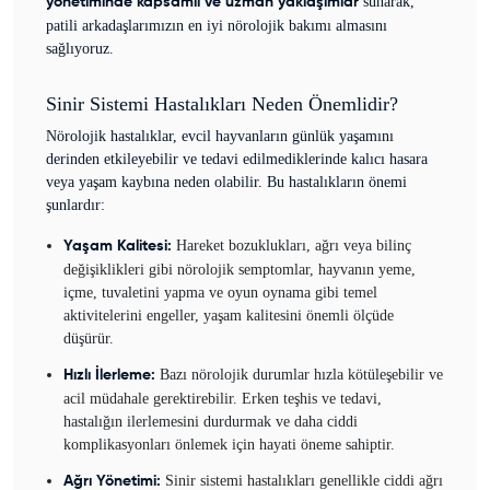
sunarak,
yönetiminde kapsamlı ve uzman yaklaşımlar
patili arkadaşlarımızın en iyi nörolojik bakımı almasını
sağlıyoruz.
Sinir Sistemi Hastalıkları Neden Önemlidir?
Nörolojik hastalıklar, evcil hayvanların günlük yaşamını
derinden etkileyebilir ve tedavi edilmediklerinde kalıcı hasara
veya yaşam kaybına neden olabilir. Bu hastalıkların önemi
şunlardır:
Hareket bozuklukları, ağrı veya bilinç
Yaşam Kalitesi:
değişiklikleri gibi nörolojik semptomlar, hayvanın yeme,
içme, tuvaletini yapma ve oyun oynama gibi temel
aktivitelerini engeller, yaşam kalitesini önemli ölçüde
düşürür.
Bazı nörolojik durumlar hızla kötüleşebilir ve
Hızlı İlerleme:
acil müdahale gerektirebilir. Erken teşhis ve tedavi,
hastalığın ilerlemesini durdurmak ve daha ciddi
komplikasyonları önlemek için hayati öneme sahiptir.
Sinir sistemi hastalıkları genellikle ciddi ağrı
Ağrı Yönetimi: