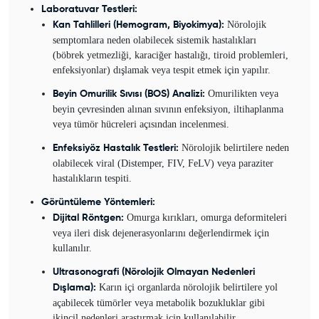
Laboratuvar Testleri:
Nörolojik
Kan Tahlilleri (Hemogram, Biyokimya):
semptomlara neden olabilecek sistemik hastalıkları
(böbrek yetmezliği, karaciğer hastalığı, tiroid problemleri,
enfeksiyonlar) dışlamak veya tespit etmek için yapılır.
Omurilikten veya
Beyin Omurilik Sıvısı (BOS) Analizi:
beyin çevresinden alınan sıvının enfeksiyon, iltihaplanma
veya tümör hücreleri açısından incelenmesi.
Nörolojik belirtilere neden
Enfeksiyöz Hastalık Testleri:
olabilecek viral (Distemper, FIV, FeLV) veya paraziter
hastalıkların tespiti.
Görüntüleme Yöntemleri:
Omurga kırıkları, omurga deformiteleri
Dijital Röntgen:
veya ileri disk dejenerasyonlarını değerlendirmek için
kullanılır.
Ultrasonografi (Nörolojik Olmayan Nedenleri
Karın içi organlarda nörolojik belirtilere yol
Dışlama):
açabilecek tümörler veya metabolik bozukluklar gibi
ikincil nedenleri araştırmak için kullanılabilir.