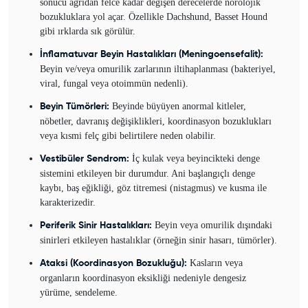
sonucu ağrıdan felce kadar değişen derecelerde nörolojik
bozukluklara yol açar. Özellikle Dachshund, Basset Hound
gibi ırklarda sık görülür.
İnflamatuvar Beyin Hastalıkları (Meningoensefalit):
Beyin ve/veya omurilik zarlarının iltihaplanması (bakteriyel,
viral, fungal veya otoimmün nedenli).
Beyinde büyüyen anormal kitleler,
Beyin Tümörleri:
nöbetler, davranış değişiklikleri, koordinasyon bozuklukları
veya kısmi felç gibi belirtilere neden olabilir.
İç kulak veya beyincikteki denge
Vestibüler Sendrom:
sistemini etkileyen bir durumdur. Ani başlangıçlı denge
kaybı, baş eğikliği, göz titremesi (nistagmus) ve kusma ile
karakterizedir.
Beyin veya omurilik dışındaki
Periferik Sinir Hastalıkları:
sinirleri etkileyen hastalıklar (örneğin sinir hasarı, tümörler).
Kasların veya
Ataksi (Koordinasyon Bozukluğu):
organların koordinasyon eksikliği nedeniyle dengesiz
yürüme, sendeleme.