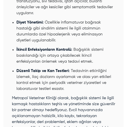
transfüzyonu, sıvı tedavisi, iştah açıcılar, bulantı
önleyiciler ve ağrı kesiciler gibi semptomatik tedaviler
uygulanır.
Diyet Yönetimi:
Özellikle inflamatuvar bağırsak
hastalığı gibi sindirim sistemi ile ilgili otoimmün
durumlarda özel hipoalerjenik veya eliminasyon
diyetleri uygulanabilir.
İkincil Enfeksiyonların Kontrolü:
Bağışıklık sistemi
baskılandığı için ortaya çıkabilecek ikincil
enfeksiyonları önlemek veya tedavi etmek.
Düzenli Takip ve Kan Testleri:
Tedavinin etkinliğini
izlemek, ilaç dozlarını ayarlamak ve olası yan etkileri
kontrol etmek için periyodik veteriner ziyaretleri ve
laboratuvar testleri esastır.
Metropol Veteriner Kliniği olarak, bağışıklık sistemi ile ilgili
karmaşık hastalıkların teşhis ve yönetiminde size güvenilir
bir partner olmayı hedefliyoruz. Evcil hayvanınızda
açıklanamayan halsizlik, kilo kaybı, tekrarlayan
enfeksiyonlar, deri problemleri, eklem ağrıları veya