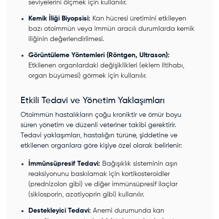
seviyelerini ölçmek için kullanılır.
Kemik İliği Biyopsisi:
Kan hücresi üretimini etkileyen
bazı otoimmün veya immün aracılı durumlarda kemik
iliğinin değerlendirilmesi.
Görüntüleme Yöntemleri (Röntgen, Ultrason):
Etkilenen organlardaki değişiklikleri (eklem iltihabı,
organ büyümesi) görmek için kullanılır.
Etkili Tedavi ve Yönetim Yaklaşımları
Otoimmün hastalıkların çoğu kroniktir ve ömür boyu
süren yönetim ve düzenli veteriner takibi gerektirir.
Tedavi yaklaşımları, hastalığın türüne, şiddetine ve
etkilenen organlara göre kişiye özel olarak belirlenir:
İmmünsüpresif Tedavi:
Bağışıklık sisteminin aşırı
reaksiyonunu baskılamak için kortikosteroidler
(prednizolon gibi) ve diğer immünsüpresif ilaçlar
(siklosporin, azatiyoprin gibi) kullanılır.
Destekleyici Tedavi:
Anemi durumunda kan