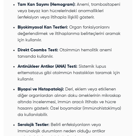
Tam Kan Sayımı (Hemogram):
Anemi, trombositopeni
veya beyaz kan hücrelerindeki anormallikleri
(enfeksiyon veya iltihapla ilişkili) gösterir.
Biyokimyasal Kan Testleri:
Organ fonksiyonlarını
değerlendirmek ve iltihaplanma belirteçlerini aramak
için kullanılır.
Direkt Coombs Testi:
Otoimmün hemolitik anemi
tanısında kullanılır.
Antinükleer Antikor (ANA) Testi:
Sistemik lupus
eritematozus gibi otoimmün hastalıkları taramak için
kullanılır.
Biyopsi ve Histopatoloji:
Deri, eklem veya etkilenen
diğer organlardan alınan doku örneklerinin mikroskop
altında incelenmesi, immün aracılı iltihabı ve hücre
hasarını gösterir. Özel boyamalar (immünohistokimya)
da kullanılabilir.
Serolojik Testler:
Belirli enfeksiyonların veya
immünolojik durumların neden olduğu antikor