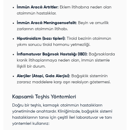
İmmün Aracılı Artritler:
Eklem iltihabına neden olan
otoimmün hastalıklar.
İmmün Aracılı Meningoensefalit:
Beyin ve omurilik
zarlarının otoimmün iltihabı.
Hipotiroidizm (bazı tipleri):
Tiroid bezinin otoimmün
yıkımı sonucu tiroid hormonu yetmezliği.
İnflamatuvar Bağırsak Hastalığı (IBD):
Bağırsaklarda
kronik iltihaplanmaya neden olan, immün sistemle
ilişkili bir durum.
Alerjiler (Atopi, Gıda Alerjisi):
Bağışıklık sisteminin
zararsız maddelere karşı aşırı reaksiyon göstermesi.
Kapsamlı Teşhis Yöntemleri
Doğru bir teşhis, karmaşık otoimmün hastalıkların
yönetiminde anahtardır. Kliniğimizde, bağışıklık sistemi
hastalıklarının tanısı için çeşitli ileri laboratuvar ve tanı
yöntemleri kullanırız: