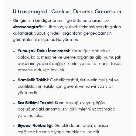
Ultrasonografi: Canlı ve Dinamik Görüntüler
Kliniğimizin bir diğer önemli görüntüleme aracı ise
ultrasonografi
dir. Ultrason, yüksek frekanslı ses dalgaları
kullanarak vücut içindeki organların gerçek zamanlı
görüntülerini oluşturur. Bu yöntem:
Yumuşak Doku İncelemesi:
Karaciğer, böbrekler,
dalak, kalp, mesane ve üreme organları gibi yumuşak
dokuların yapısal değişikliklerini ve hastalıklarını tespit
etmede oldukça etkilidir.
Hamilelik Takibi:
Gebelik teşhisi, fetüslerin gelişimi ve
canlılıklarının takibi için güvenli ve non-invaziv bir
yöntemdir.
Sıvı Birikimi Tespiti:
Karın boşluğu veya göğüs
boşluğundaki anormal sıvı birikimlerini saptamada
yardımcı olur.
Biyopsi Rehberliği:
Gerekli durumlarda, ultrason
eşliğinde hassas biyopsi örnekleri alınabilir.