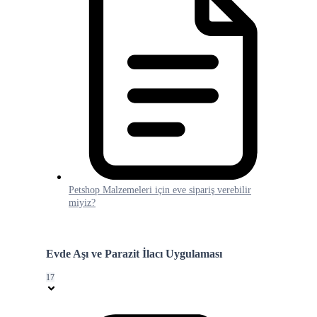
Petshop Malzemeleri için eve sipariş verebilir
miyiz?
Evde Aşı ve Parazit İlacı Uygulaması
17