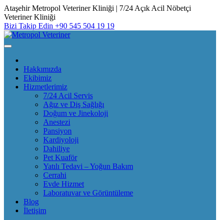
Skip
Ataşehir Metropol Veteriner Kliniği | 7/24 Açık Acil Nöbetçi
to
Veteriner Kliniği
content
Bizi Takip Edin
+90 545 504 19 19
Hakkımızda
Ekibimiz
Hizmetlerimiz
7/24 Acil Servis
Ağız ve Diş Sağlığı
Doğum ve Jinekoloji
Anestezi
Pansiyon
Kardiyoloji
Dahiliye
Pet Kuaför
Yatılı Tedavi – Yoğun Bakım
Cerrahi
Evde Hizmet
Laboratuvar ve Görüntüleme
Blog
İletişim