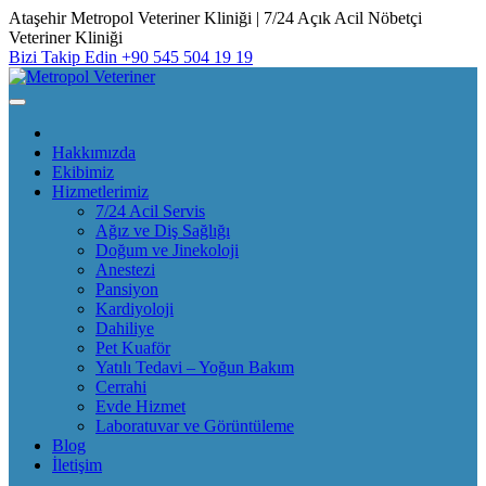
Skip
Ataşehir Metropol Veteriner Kliniği | 7/24 Açık Acil Nöbetçi
to
Veteriner Kliniği
content
Bizi Takip Edin
+90 545 504 19 19
Hakkımızda
Ekibimiz
Hizmetlerimiz
7/24 Acil Servis
Ağız ve Diş Sağlığı
Doğum ve Jinekoloji
Anestezi
Pansiyon
Kardiyoloji
Dahiliye
Pet Kuaför
Yatılı Tedavi – Yoğun Bakım
Cerrahi
Evde Hizmet
Laboratuvar ve Görüntüleme
Blog
İletişim