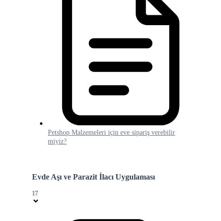
Petshop Malzemeleri için eve sipariş verebilir
miyiz?
Evde Aşı ve Parazit İlacı Uygulaması
17