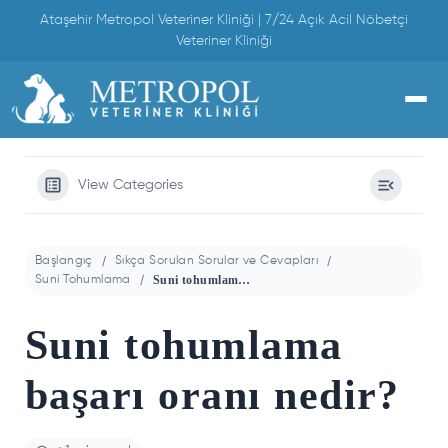
Skip
Ataşehir Metropol Veteriner Kliniği | 7/24 Açık Acil Nöbetçi
to
Veteriner Kliniği
content
View Categories
Başlangıç
Sıkça Sorulan Sorular ve Cevapları
Suni tohumlama başarı oranı nedir?
Suni Tohumlama
Suni tohumlama
başarı oranı nedir?